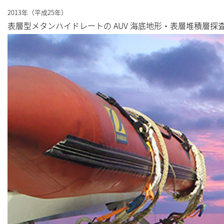
2013年（平成25年）
表層型メタンハイドレートの AUV 海底地形・表層堆積層探