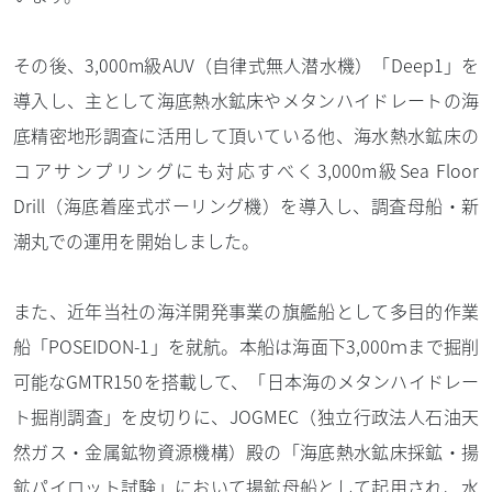
その後、3,000m級AUV（自律式無人潜水機）「Deep1」を
導入し、主として海底熱水鉱床やメタンハイドレートの海
底精密地形調査に活用して頂いている他、海水熱水鉱床の
コアサンプリングにも対応すべく3,000m級Sea Floor
Drill（海底着座式ボーリング機）を導入し、調査母船・新
潮丸での運用を開始しました。
また、近年当社の海洋開発事業の旗艦船として多目的作業
船「POSEIDON-1」を就航。本船は海面下3,000ｍまで掘削
可能なGMTR150を搭載して、「日本海のメタンハイドレー
ト掘削調査」を皮切りに、JOGMEC（独立行政法人石油天
然ガス・金属鉱物資源機構）殿の「海底熱水鉱床採鉱・揚
鉱パイロット試験」において揚鉱母船として起用され、水