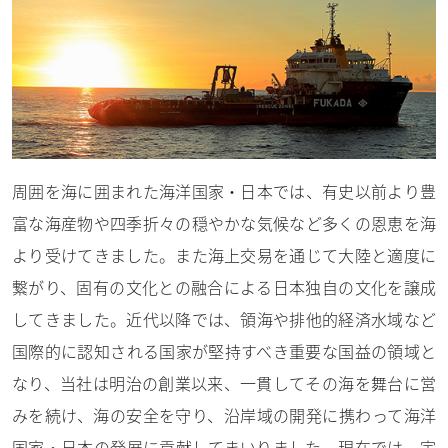
周囲を海に囲まれた海洋国家・日本では、有史以前より豊
富な海産物や四季折々の穏やかな気候など多くの恩恵を海
より受けてきました。また海上交易を通じて大陸と適度に
繋がり、固有の文化との融合による日本独自の文化を譲成
してきました。近代以降では、領海や排他的経済水域など
国際的に認知される国家が堅持すべき重要な国益の領域と
なり、当社は明治の創業以来、一貫してその海を舞台に営
みを続け、海の安全を守り、沿岸域の開発に携わって海洋
国家・日本の発展に貢献してまいりました。現在では、宇