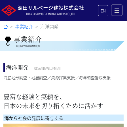
深田サルベージ建設株式会社
EN
FUKADA SALVAGE & MARINE WORKS CO., LTD.
事業紹介
海洋開発
事業紹介
BUSINESS INFORMATION
海洋開発
OCEAN DEVELOPMENT
海底地形調査・地層調査／資源採集支援／海洋調査警戒支援
豊富な経験と実績を、
日本の未来を切り拓くために活かす
海から社会の発展に寄与する